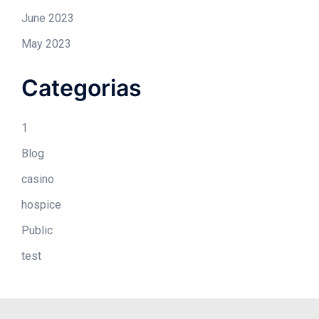
June 2023
May 2023
Categorias
1
Blog
casino
hospice
Public
test