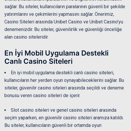
sağlar. Bu siteler, kullanıcıların paralarının güvenli bir şekilde
yatırımlarını ve çekimlerini yapmasını sağlar. Önerimiz,
Casino Siteleri arasında Unibet Casino ve Unibet Casino’yu
denemenizdir. Bu siteler, güvenilirlik ve güvenliği önceliğe
alan casino siteleridir.
En İyi Mobil Uygulama Destekli
Canlı Casino Siteleri
En iyi mobil uygulama destekli canlı casino siteleri,
kullanıcıların her yerden oyun oynayabileceklerini sağlar. Bu
siteler, güvenilir casino siteleri arasında seçildi ve deneme
bonusu veren casino siteleri de içerir.
Slot casino siteleri ve genel casino siteleri arasında
seçim yaparken, en güvenilir casino siteleri aramıza katıldı.
Bu siteler, kullanıcıların güvenli bir ortamda oyun