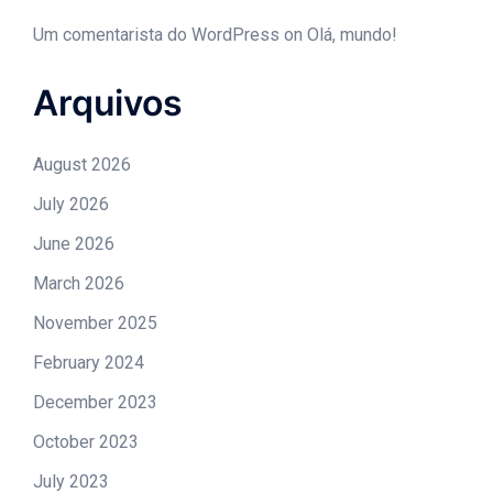
Um comentarista do WordPress
on
Olá, mundo!
Arquivos
August 2026
July 2026
June 2026
March 2026
November 2025
February 2024
December 2023
October 2023
July 2023