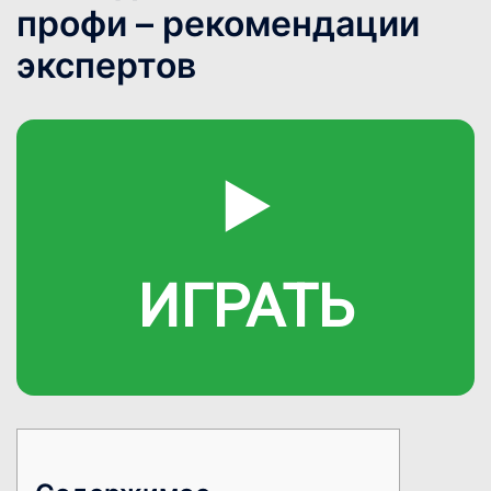
профи – рекомендации
экспертов
▶️
ИГРАТЬ