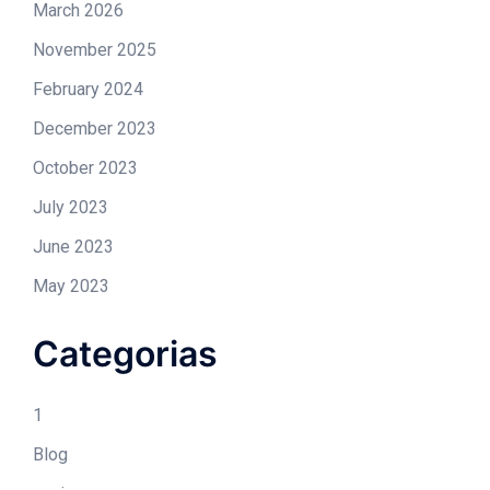
March 2026
November 2025
February 2024
December 2023
October 2023
July 2023
June 2023
May 2023
Categorias
1
Blog