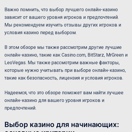
Важно помнить, что выбор лучшего онлайн-казино
зависит от вашего уровня игроков и предпочтений.
Мы рекомендуем изучить отзывы других игроков и
условия казино перед выбором.
В этом обзоре мы также рассмотрим другие лучшие
онлайн-казино, такие как Casino.com, BitStarz, MrGreen и
LeoVegas. Мы также рассмотрим важные факторы,
которые нужно учитывать при выборе онлайн-казино,
такие как безопасность, лицензия и условия игроков.
Надеемся, что это обзоре поможет вам найти лучшее
онлайн-казино для вашего уровня игроков и
предпочтений.
Выбор казино для начинающих: