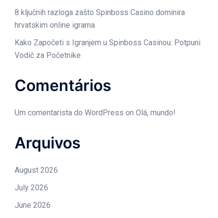
8 ključnih razloga zašto Spinboss Casino dominira
hrvatskim online igrama
Kako Započeti s Igranjem u Spinboss Casinou: Potpuni
Vodič za Početnike
Comentários
Um comentarista do WordPress
on
Olá, mundo!
Arquivos
August 2026
July 2026
June 2026