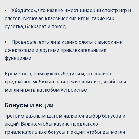
Убедитесь, что казино имеет широкий спектр игр и
слотов, включая классические игры, такие как
рулетка, бэккарат и покер;
Проверьте, есть ли в казино слоты с высокими
джекпотами и другими привлекательными
функциями.
Кроме того, вам нужно убедиться, что казино
предлагает мобильные версии своих игр, чтобы вы
могли играть на любом устройстве.
Бонусы и акции
Третьим важным шагом является выбор бонусов и
акций. Важно, чтобы казино предлагало
привлекательные бонусы и акции, чтобы вы могли