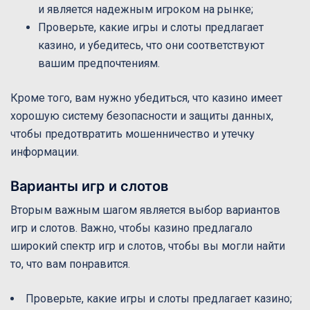
и является надежным игроком на рынке;
Проверьте, какие игры и слоты предлагает
казино, и убедитесь, что они соответствуют
вашим предпочтениям.
Кроме того, вам нужно убедиться, что казино имеет
хорошую систему безопасности и защиты данных,
чтобы предотвратить мошенничество и утечку
информации.
Варианты игр и слотов
Вторым важным шагом является выбор вариантов
игр и слотов. Важно, чтобы казино предлагало
широкий спектр игр и слотов, чтобы вы могли найти
то, что вам понравится.
Проверьте, какие игры и слоты предлагает казино;