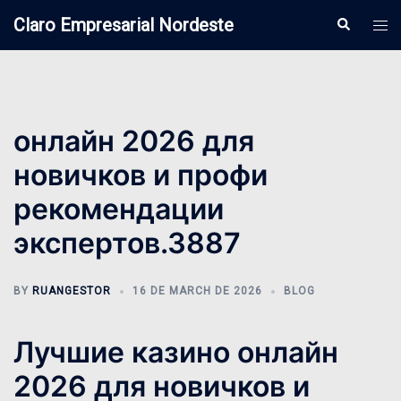
Skip
Claro Empresarial Nordeste
Togg
Search
to
men
content
онлайн 2026 для
новичков и профи
рекомендации
экспертов.3887
BY
RUANGESTOR
16 DE MARCH DE 2026
BLOG
Лучшие казино онлайн
2026 для новичков и