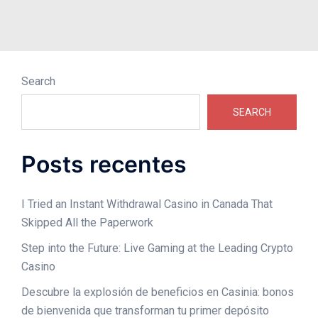
Search
SEARCH
Posts recentes
I Tried an Instant Withdrawal Casino in Canada That
Skipped All the Paperwork
Step into the Future: Live Gaming at the Leading Crypto
Casino
Descubre la explosión de beneficios en Casinia: bonos
de bienvenida que transforman tu primer depósito