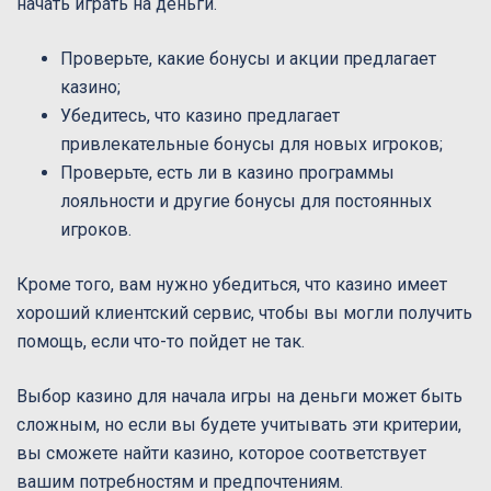
начать играть на деньги.
Проверьте, какие бонусы и акции предлагает
казино;
Убедитесь, что казино предлагает
привлекательные бонусы для новых игроков;
Проверьте, есть ли в казино программы
лояльности и другие бонусы для постоянных
игроков.
Кроме того, вам нужно убедиться, что казино имеет
хороший клиентский сервис, чтобы вы могли получить
помощь, если что-то пойдет не так.
Выбор казино для начала игры на деньги может быть
сложным, но если вы будете учитывать эти критерии,
вы сможете найти казино, которое соответствует
вашим потребностям и предпочтениям.