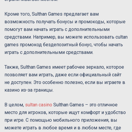
Кроме того, Sulthan Games предлагает вам
возможность получать бонусы и промокоды, которые
помогут вам начать играть с дополнительными
средствами. Например, вы можете использовать сultan
games промокод бездепозитный бонус, чтобы начать
играть с дополнительными средствами.
Также, Sulthan Games имеет рабочее зеркало, которое
позволяет вам играть, даже если официальный сайт
не доступен. Это особенно полезно, если вы играете в
казино из-за границы.
В целом,
sultan casino
Sulthan Games – это отличное
место для игроков, которые ищут комфорт и удобство
при игре. С помощью мобильного приложения, вы
можете играть в любое время и в любом месте, где