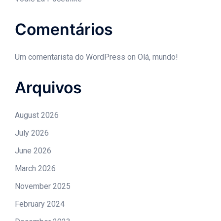
Comentários
Um comentarista do WordPress
on
Olá, mundo!
Arquivos
August 2026
July 2026
June 2026
March 2026
November 2025
February 2024