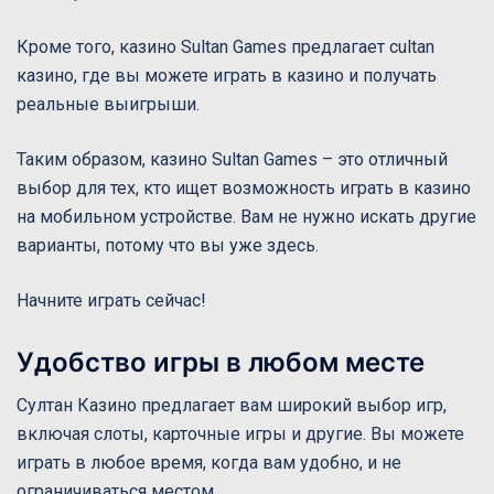
Кроме того, казино Sultan Games предлагает сultan
казино, где вы можете играть в казино и получать
реальные выигрыши.
Таким образом, казино Sultan Games – это отличный
выбор для тех, кто ищет возможность играть в казино
на мобильном устройстве. Вам не нужно искать другие
варианты, потому что вы уже здесь.
Начните играть сейчас!
Удобство игры в любом месте
Султан Казино предлагает вам широкий выбор игр,
включая слоты, карточные игры и другие. Вы можете
играть в любое время, когда вам удобно, и не
ограничиваться местом.