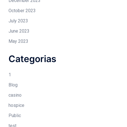
December 2023
October 2023
July 2023
June 2023
May 2023
Categorias
1
Blog
casino
hospice
Public
test