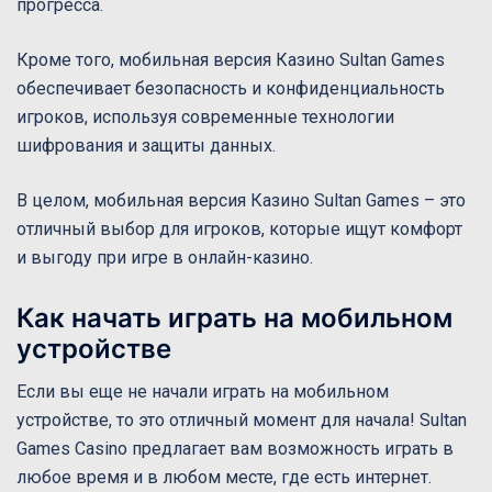
прогресса.
Кроме того, мобильная версия Казино Sultan Games
обеспечивает безопасность и конфиденциальность
игроков, используя современные технологии
шифрования и защиты данных.
В целом, мобильная версия Казино Sultan Games – это
отличный выбор для игроков, которые ищут комфорт
и выгоду при игре в онлайн-казино.
Как начать играть на мобильном
устройстве
Если вы еще не начали играть на мобильном
устройстве, то это отличный момент для начала! Sultan
Games Casino предлагает вам возможность играть в
любое время и в любом месте, где есть интернет.