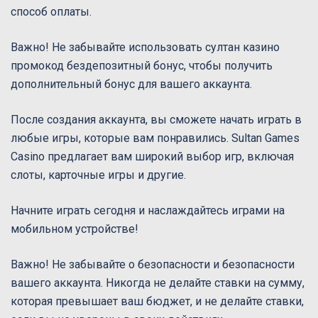
способ оплаты.
Важно! Не забывайте использовать султан казино
промокод бездепозитный бонус, чтобы получить
дополнительный бонус для вашего аккаунта.
После создания аккаунта, вы сможете начать играть в
любые игры, которые вам понравились. Sultan Games
Casino предлагает вам широкий выбор игр, включая
слоты, карточные игры и другие.
Начните играть сегодня и наслаждайтесь играми на
мобильном устройстве!
Важно! Не забывайте о безопасности и безопасности
вашего аккаунта. Никогда не делайте ставки на сумму,
которая превышает ваш бюджет, и не делайте ставки,