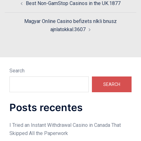
Best Non-GamStop Casinos in the UK.1877
navigation
Magyar Online Casino befizets nlkli bnusz
ajnlatokkal.3607
Search
SEARCH
Posts recentes
I Tried an Instant Withdrawal Casino in Canada That
Skipped All the Paperwork