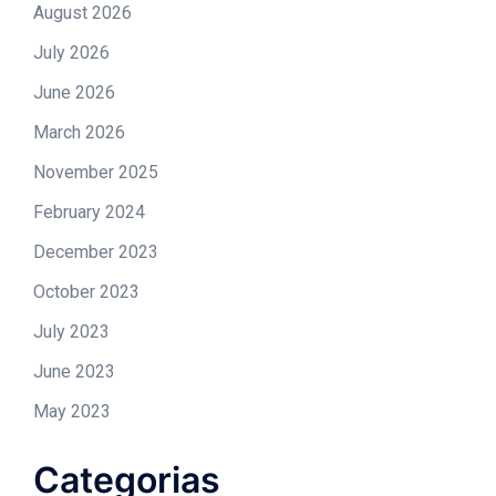
August 2026
July 2026
June 2026
March 2026
November 2025
February 2024
December 2023
October 2023
July 2023
June 2023
May 2023
Categorias