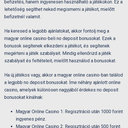
befizetés, hanem ingyenesen használható a játékokon. Ez a
lehetőség segíthet neked megismerni a játékot, mielőtt
befizetnél valamit.
Ha keresed a legjobb ajánlatokat, akkor fontolj meg a
magyar online casino-beli no deposit bonusokat. Ezek a
bonusok segítenek elkezdeni a játékot, és segítenek
megérteni a játék szabályait. Mindig ellenőrizd a játék
szabályait és feltételeit, mielőtt használod a bonusokat.
Ha új játékos vagy, akkor a magyar online casino-ban találod
a legjobb no deposit bonusokat. Íme néhány ajánlott online
casino, amelyek különösen nagyjából érdekes no deposit
bonusokat kínálnak:
Magyar Online Casino 1: Regisztráció után 1000 forint
ingyenes pénz.
Magyar Online Casino 2: Regisztráció után 500 forint