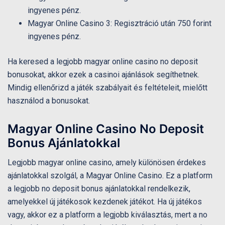
ingyenes pénz.
Magyar Online Casino 3: Regisztráció után 750 forint
ingyenes pénz.
Ha keresed a legjobb magyar online casino no deposit
bonusokat, akkor ezek a casinoi ajánlások segíthetnek.
Mindig ellenőrizd a játék szabályait és feltételeit, mielőtt
használod a bonusokat.
Magyar Online Casino No Deposit
Bonus Ajánlatokkal
Legjobb magyar online casino, amely különösen érdekes
ajánlatokkal szolgál, a Magyar Online Casino. Ez a platform
a legjobb no deposit bonus ajánlatokkal rendelkezik,
amelyekkel új játékosok kezdenek játékot. Ha új játékos
vagy, akkor ez a platform a legjobb kiválasztás, mert a no