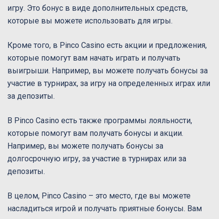
игру. Это бонус в виде дополнительных средств,
которые вы можете использовать для игры.
Кроме того, в Pinco Casino есть акции и предложения,
которые помогут вам начать играть и получать
выигрыши. Например, вы можете получать бонусы за
участие в турнирах, за игру на определенных играх или
за депозиты.
В Pinco Casino есть также программы лояльности,
которые помогут вам получать бонусы и акции.
Например, вы можете получать бонусы за
долгосрочную игру, за участие в турнирах или за
депозиты.
В целом, Pinco Casino – это место, где вы можете
насладиться игрой и получать приятные бонусы. Вам