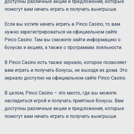
доступны различные акции и предложения, которые
помогут вам начать играть и получать выигрыши.
Если вы хотите начать играть в Pinco Casino, то вам
нужно зарегистрироваться на официальном сайте
Pinco Casino. Там вы сможете найти информацию о
бонусах и акциях, а также о программах лояльности.
В Pinco Casino есть также зеркало, которое позволяет
вам играть и получать бонусы, не выходя из дома. Это
зеркало доступно на официальном сайте Pinco Casino.
В целом, Pinco Casino – это место, где вы можете
насладиться игрой и получать приятные бонусы. Вам
доступны различные акции и предложения, которые
помогут вам начать играть и получать выигрыши.