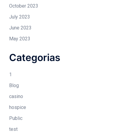
October 2023
July 2023
June 2023
May 2023
Categorias
1
Blog
casino
hospice
Public
test