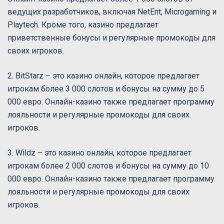
ведущих разработчиков, включая NetEnt, Microgaming и
Playtech. Кроме того, казино предлагает
приветственные бонусы и регулярные промокоды для
своих игроков.
2. BitStarz – это казино онлайн, которое предлагает
игрокам более 3 000 слотов и бонусы на сумму до 5
000 евро. Онлайн-казино также предлагает программу
лояльности и регулярные промокоды для своих
игроков.
3. Wildz – это казино онлайн, которое предлагает
игрокам более 2 000 слотов и бонусы на сумму до 10
000 евро. Онлайн-казино также предлагает программу
лояльности и регулярные промокоды для своих
игроков.