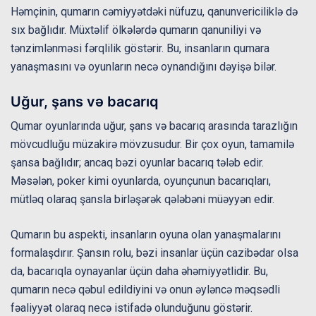
Həmçinin, qumarın cəmiyyətdəki nüfuzu, qanunvericiliklə də
sıx bağlıdır. Müxtəlif ölkələrdə qumarın qanuniliyi və
tənzimlənməsi fərqlilik göstərir. Bu, insanların qumara
yanaşmasını və oyunların necə oynandığını dəyişə bilər.
Uğur, şans və bacarıq
Qumar oyunlarında uğur, şans və bacarıq arasında tarazlığın
mövcudluğu müzakirə mövzusudur. Bir çox oyun, tamamilə
şansa bağlıdır; ancaq bəzi oyunlar bacarıq tələb edir.
Məsələn, poker kimi oyunlarda, oyunçunun bacarıqları,
mütləq olaraq şansla birləşərək qələbəni müəyyən edir.
Qumarın bu aspekti, insanların oyuna olan yanaşmalarını
formalaşdırır. Şansın rolu, bəzi insanlar üçün cazibədar olsa
da, bacarıqla oynayanlar üçün daha əhəmiyyətlidir. Bu,
qumarın necə qəbul edildiyini və onun əyləncə məqsədli
fəaliyyət olaraq necə istifadə olunduğunu göstərir.