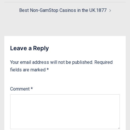
Best Non-GamStop Casinos in the UK.1877
Leave a Reply
Your email address will not be published.
Required
fields are marked
*
Comment
*