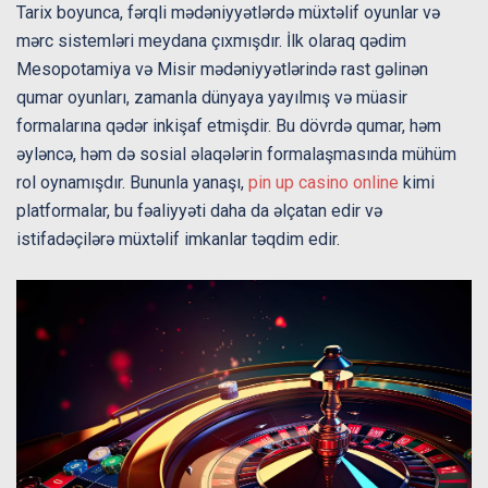
Tarix boyunca, fərqli mədəniyyətlərdə müxtəlif oyunlar və
mərc sistemləri meydana çıxmışdır. İlk olaraq qədim
Mesopotamiya və Misir mədəniyyətlərində rast gəlinən
qumar oyunları, zamanla dünyaya yayılmış və müasir
formalarına qədər inkişaf etmişdir. Bu dövrdə qumar, həm
əyləncə, həm də sosial əlaqələrin formalaşmasında mühüm
rol oynamışdır. Bununla yanaşı,
pin up casino online
kimi
platformalar, bu fəaliyyəti daha da əlçatan edir və
istifadəçilərə müxtəlif imkanlar təqdim edir.