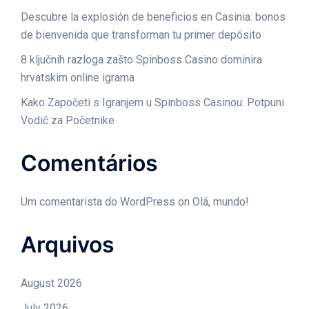
Descubre la explosión de beneficios en Casinia: bonos
de bienvenida que transforman tu primer depósito
8 ključnih razloga zašto Spinboss Casino dominira
hrvatskim online igrama
Kako Započeti s Igranjem u Spinboss Casinou: Potpuni
Vodič za Početnike
Comentários
Um comentarista do WordPress
on
Olá, mundo!
Arquivos
August 2026
July 2026