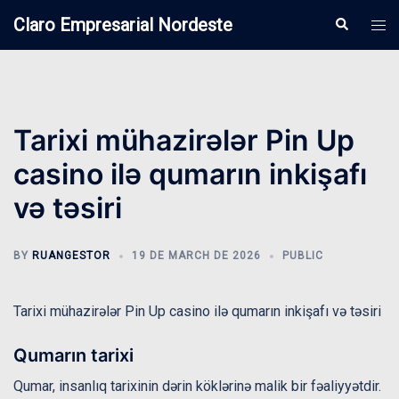
Skip
Claro Empresarial Nordeste
Togg
Search
to
men
content
Tarixi mühazirələr Pin Up
casino ilə qumarın inkişafı
və təsiri
BY
RUANGESTOR
19 DE MARCH DE 2026
PUBLIC
Tarixi mühazirələr Pin Up casino ilə qumarın inkişafı və təsiri
Qumarın tarixi
Qumar, insanlıq tarixinin dərin köklərinə malik bir fəaliyyətdir.