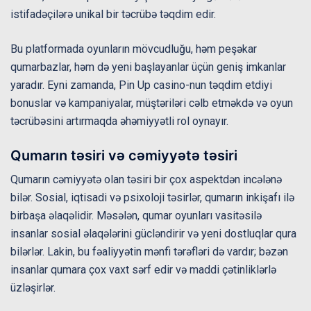
istifadəçilərə unikal bir təcrübə təqdim edir.
Bu platformada oyunların mövcudluğu, həm peşəkar
qumarbazlar, həm də yeni başlayanlar üçün geniş imkanlar
yaradır. Eyni zamanda, Pin Up casino-nun təqdim etdiyi
bonuslar və kampaniyalar, müştəriləri cəlb etməkdə və oyun
təcrübəsini artırmaqda əhəmiyyətli rol oynayır.
Qumarın təsiri və cəmiyyətə təsiri
Qumarın cəmiyyətə olan təsiri bir çox aspektdən incələnə
bilər. Sosial, iqtisadi və psixoloji təsirlər, qumarın inkişafı ilə
birbaşa əlaqəlidir. Məsələn, qumar oyunları vasitəsilə
insanlar sosial əlaqələrini gücləndirir və yeni dostluqlar qura
bilərlər. Lakin, bu fəaliyyətin mənfi tərəfləri də vardır; bəzən
insanlar qumara çox vaxt sərf edir və maddi çətinliklərlə
üzləşirlər.