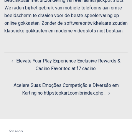
beschikbaar met uitzondering van een aantal jackpot slots.
We raden bij het gebruik van mobiele telefoons aan om je
beeldscherm te draaien voor de beste speelervaring op
online gokkasten. Zonder de softwareontwikkelaars zouden
klassieke gokkasten en moderne videoslots niet bestaan.
Post
Elevate Your Play Experience Exclusive Rewards &
navigation
Casino Favorites at f7 casino.
Acelere Suas Emoções Competição e Diversão em
Karting no httpstopkart.com.brindex.php .
Search