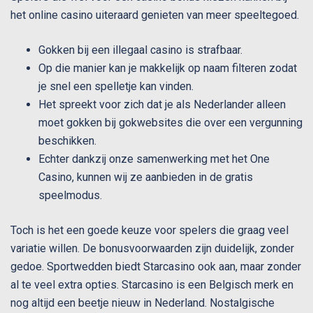
het online casino uiteraard genieten van meer speeltegoed.
Gokken bij een illegaal casino is strafbaar.
Op die manier kan je makkelijk op naam filteren zodat
je snel een spelletje kan vinden.
Het spreekt voor zich dat je als Nederlander alleen
moet gokken bij gokwebsites die over een vergunning
beschikken.
Echter dankzij onze samenwerking met het One
Casino, kunnen wij ze aanbieden in de gratis
speelmodus.
Toch is het een goede keuze voor spelers die graag veel
variatie willen. De bonusvoorwaarden zijn duidelijk, zonder
gedoe. Sportwedden biedt Starcasino ook aan, maar zonder
al te veel extra opties. Starcasino is een Belgisch merk en
nog altijd een beetje nieuw in Nederland. Nostalgische