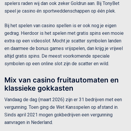
spelers raden wij dan ook zeker Goldrun aan. Bij TonyBet
speel je casino én sportweddenschappen op één plek.
Bij het spelen van casino spellen is er ook nog je eigen
gedrag. Hierdoor is het spelen met gratis spins een mooie
extra op een videoslot. Mocht je scatter symbolen landen
en daarmee de bonus games vrijspelen, dan krijg je vrijwel
altijd gratis spins. De meest voorkomende speciale
symbolen op een online slot zijn de scatter en wild.
Mix van casino fruitautomaten en
klassieke gokkasten
Vandaag de dag (maart 2026) zijn er 31 bedrijven met een
vergunning. Toen ging de Wet Kansspelen op afstand in.
Sinds april 2021 mogen gokbedrijven een vergunning
aanvragen in Nederland.